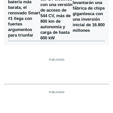
batería más
levantarán una
con una versión
barata, el
fábrica de chips
de acceso de
renovado Smart
gigantesca con
544 CV, más de
#1 llega con
una inversión
800 km de
fuertes
inicial de 16.800
autonomía y
argumentos
millones
carga de hasta
para triunfar
600 kW