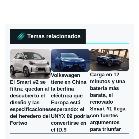
Temas relacionados
Carga en 12
Volkswagen
minutos y una
El Smart #2 se
tiene en China
batería más
filtra: quedan al
la berlina
barata, el
descubierto el
eléctrica que
renovado
diseño y las
Europa está
Smart #1 llega
especificaciones
esperando: el
con fuertes
del heredero del
UNYX 09 podría
argumentos
Fortwo
convertirse en
para triunfar
el ID.9