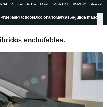
MG4
Aranceles PHEV
Mahle
Model Y L
BMW iX3
Renault 4
d
Pruebas
Prácticos
Diccionario
Marcas
Segunda mano
íbridos enchufables.