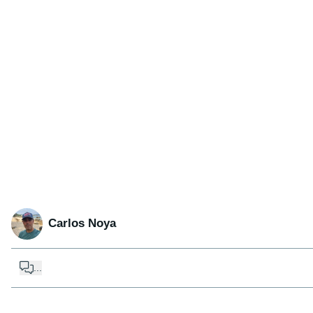
Carlos Noya
...