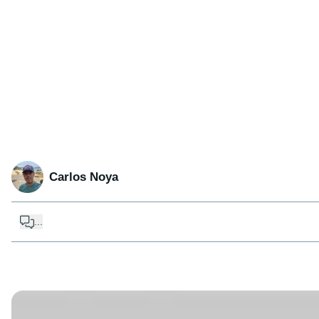
Carlos Noya
...