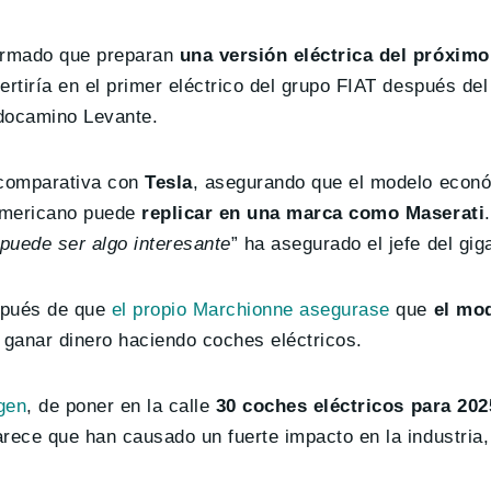
irmado que preparan
una versión eléctrica del próximo
rtiría en el primer eléctrico del grupo FIAT después de
odocamino Levante.
 comparativa con
Tesla
, asegurando que el modelo econó
-americano puede
replicar en una marca como Maserati
.
puede ser algo interesante
” ha asegurado el jefe del gi
spués de que
el propio Marchionne asegurase
que
el mo
 ganar dinero haciendo coches eléctricos.
gen
, de poner en la calle
30 coches eléctricos para 202
arece que han causado un fuerte impacto en la industria