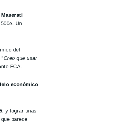
 Maserati
l 500e. Un
mico del
 “
Creo que usar
gante FCA.
delo económico
5
, y lograr unas
, que parece