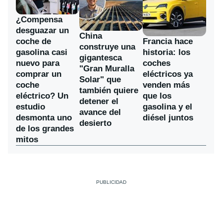
¿Compensa
desguazar un
China
coche de
Francia hace
construye una
gasolina casi
historia: los
gigantesca
nuevo para
coches
"Gran Muralla
comprar un
eléctricos ya
Solar" que
coche
venden más
también quiere
eléctrico? Un
que los
detener el
estudio
gasolina y el
avance del
desmonta uno
diésel juntos
desierto
de los grandes
mitos