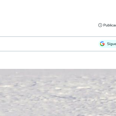
Publica
Sígu