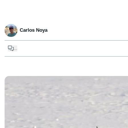
Carlos Noya
...