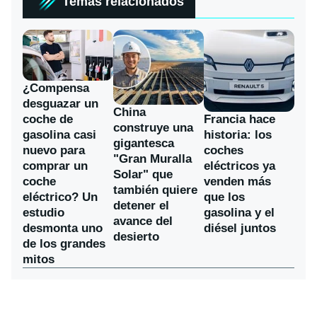
Temas relacionados
¿Compensa
desguazar un
China
coche de
Francia hace
construye una
gasolina casi
historia: los
gigantesca
nuevo para
coches
"Gran Muralla
comprar un
eléctricos ya
Solar" que
coche
venden más
también quiere
eléctrico? Un
que los
detener el
estudio
gasolina y el
avance del
desmonta uno
diésel juntos
desierto
de los grandes
mitos