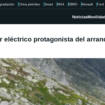
gradación
China petróleo
Smart
MG4
EBRO
Renault
Ford
Noticias
Movilida
r eléctrico protagonista del arr