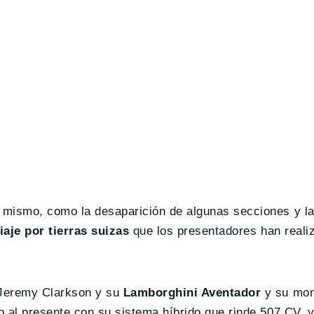
 mismo, como la desaparición de algunas secciones y la
iaje por tierras suizas
que los presentadores han reali
 Jeremy Clarkson y su
Lamborghini Aventador
y su mon
o al presente con su sistema híbrido que rinde 507 CV, y 