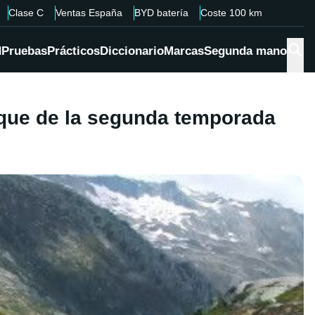
Clase C
Ventas España
BYD batería
Coste 100 km
d
Pruebas
Prácticos
Diccionario
Marcas
Segunda mano
anque de la segunda temporada