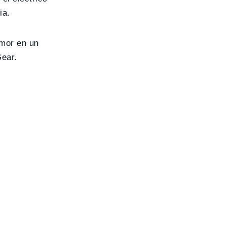
ia.
umor en un
Gear.