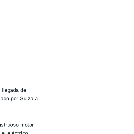
 llegada de
zado por Suiza a
struoso motor
el eléctrico