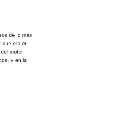
seos de lo más
r
que era el
 del motor
cos, y en la