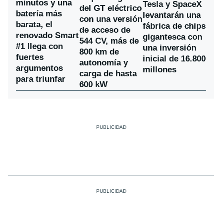
minutos y una
Tesla y SpaceX
del GT eléctrico
batería más
levantarán una
con una versión
barata, el
fábrica de chips
de acceso de
renovado Smart
gigantesca con
544 CV, más de
#1 llega con
una inversión
800 km de
fuertes
inicial de 16.800
autonomía y
argumentos
millones
carga de hasta
para triunfar
600 kW