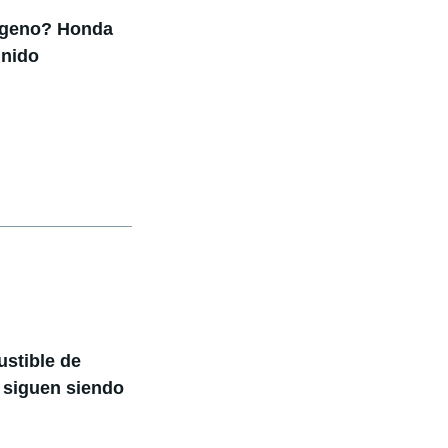
rógeno? Honda
Unido
ustible de
 siguen siendo