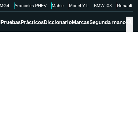
MG4
Aranceles PHEV
Mahle
Model Y L
BMW iX3
Renault 4
d
Pruebas
Prácticos
Diccionario
Marcas
Segunda mano