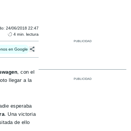
do
:
24/06/2018 22:47
4
min. lectura
enos en Google
kswagen
, con el
to llegar a la
nadie esperaba
ra
. Una victoria
itada de ello