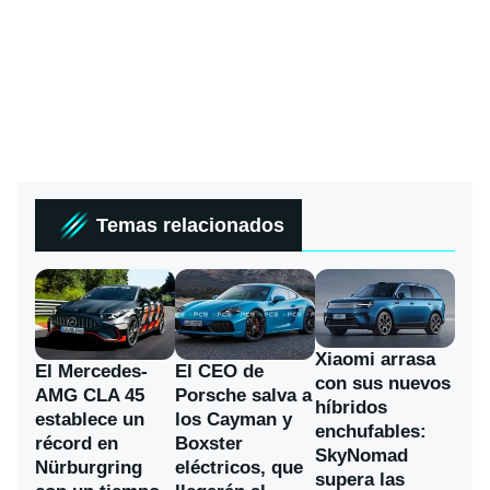
Temas relacionados
Xiaomi arrasa
El Mercedes-
El CEO de
con sus nuevos
AMG CLA 45
Porsche salva a
híbridos
establece un
los Cayman y
enchufables:
récord en
Boxster
SkyNomad
Nürburgring
eléctricos, que
supera las