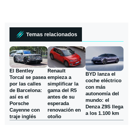
Temas relacionados
El Bentley
Renault
BYD lanza el
Torcal se pasea
empieza a
coche eléctrico
por las calles
simplificar la
con más
de Barcelona:
gama del R5
autonomía del
así es el
antes de su
mundo: el
Porsche
esperada
Denza Z9S llega
Cayenne con
renovación en
a los 1.100 km
traje inglés
otoño