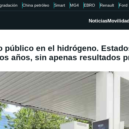
gradación
China petróleo
Smart
MG4
EBRO
Renault
Ford
Noticias
Movilida
ero público en el hidrógeno. Esta
mos años, sin apenas resultados p