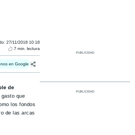
do
:
27/11/2018 10:18
7
min. lectura
enos en Google
ble de
 gasto que
como los fondos
ro de las arcas