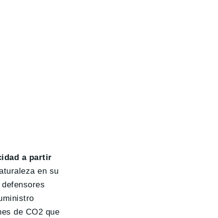
idad a partir
aturaleza en su
s defensores
uministro
nes de CO2 que