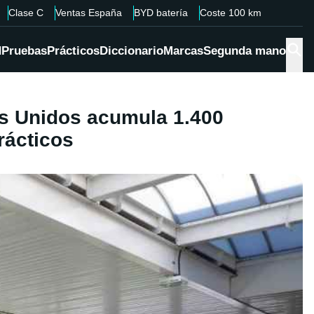
Clase C
Ventas España
BYD batería
Coste 100 km
d
Pruebas
Prácticos
Diccionario
Marcas
Segunda mano
dos Unidos acumula 1.400
rácticos