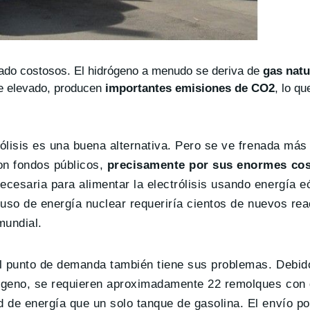
ado costosos. El hidrógeno a menudo se deriva de
gas natu
e elevado, producen
importantes emisiones de CO2
, lo qu
ólisis es una buena alternativa. Pero se ve frenada más 
on fondos públicos,
precisamente por sus enormes cos
necesaria para alimentar la electrólisis usando energía eó
l uso de energía nuclear requeriría cientos de nuevos re
mundial.
l punto de demanda también tiene sus problemas. Debid
ógeno, se requieren aproximadamente 22 remolques con 
 de energía que un solo tanque de gasolina. El envío po