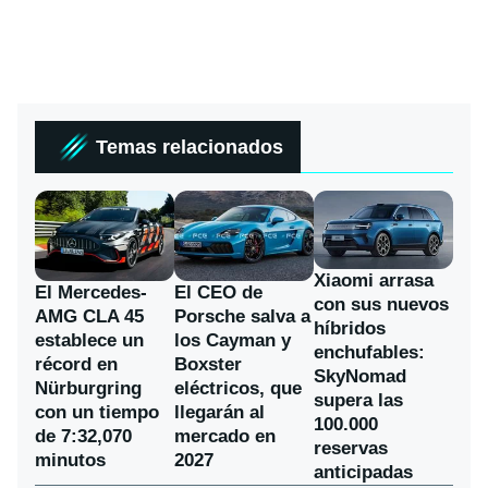
Temas relacionados
Xiaomi arrasa
El Mercedes-
El CEO de
con sus nuevos
AMG CLA 45
Porsche salva a
híbridos
establece un
los Cayman y
enchufables:
récord en
Boxster
SkyNomad
Nürburgring
eléctricos, que
supera las
con un tiempo
llegarán al
100.000
de 7:32,070
mercado en
reservas
minutos
2027
anticipadas