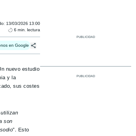
do
:
13/03/2026 13:00
6
min. lectura
enos en Google
 Un nuevo estudio
ia y la
cado, sus costes
utilizan
a son
 sodio
”. Esto