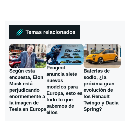
Temas relacionados
Peugeot
Según esta
Baterías de
anuncia siete
encuesta, Elon
sodio, ¿la
nuevos
Musk está
próxima gran
modelos para
perjudicando
evolución de
Europa, esto es
enormemente a
los Renault
todo lo que
la imagen de
Twingo y Dacia
sabemos de
Tesla en Europa
Spring?
ellos