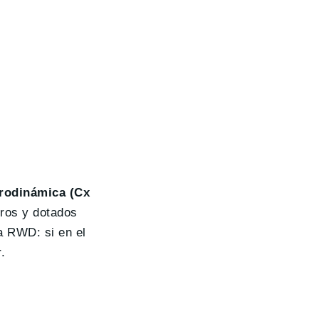
erodinámica (Cx
ros y dotados
a RWD: si en el
.