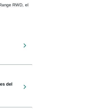
d Range RWD, el
nes del