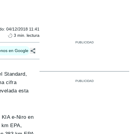
do
:
04/12/2018 11:41
3
min. lectura
enos en Google
l Standard,
na cifra
evelada esta
 KIA e-Niro en
5 km EPA,
con 383 km EPA,