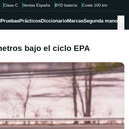
Clase C
Ventas España
BYD batería
Coste 100 km
d
Pruebas
Prácticos
Diccionario
Marcas
Segunda mano
etros bajo el ciclo EPA