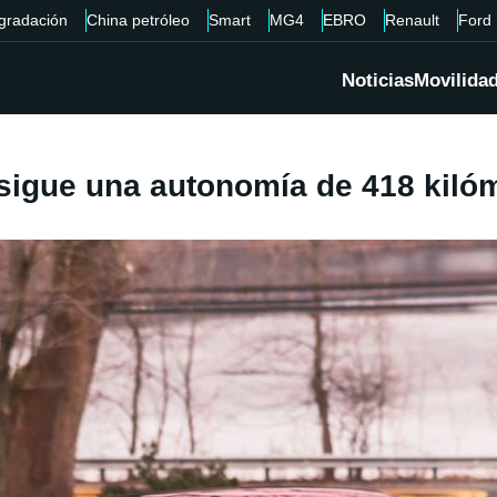
gradación
China petróleo
Smart
MG4
EBRO
Renault
Ford
Noticias
Movilida
sigue una autonomía de 418 kilóm