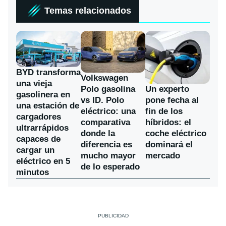
Temas relacionados
BYD transforma
Volkswagen
una vieja
Polo gasolina
Un experto
gasolinera en
vs ID. Polo
pone fecha al
una estación de
eléctrico: una
fin de los
cargadores
comparativa
híbridos: el
ultrarrápidos
donde la
coche eléctrico
capaces de
diferencia es
dominará el
cargar un
mucho mayor
mercado
eléctrico en 5
de lo esperado
minutos