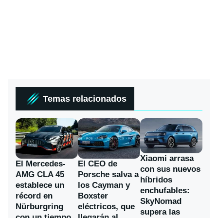
Temas relacionados
Xiaomi arrasa
El Mercedes-
El CEO de
con sus nuevos
AMG CLA 45
Porsche salva a
híbridos
establece un
los Cayman y
enchufables:
récord en
Boxster
SkyNomad
Nürburgring
eléctricos, que
supera las
con un tiempo
llegarán al