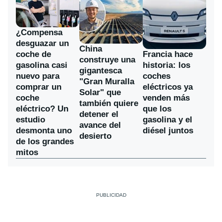
¿Compensa
desguazar un
China
coche de
Francia hace
construye una
gasolina casi
historia: los
gigantesca
nuevo para
coches
"Gran Muralla
comprar un
eléctricos ya
Solar" que
coche
venden más
también quiere
eléctrico? Un
que los
detener el
estudio
gasolina y el
avance del
desmonta uno
diésel juntos
desierto
de los grandes
mitos