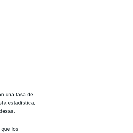
an una tasa de
ta estadística,
ndesas.
 que los