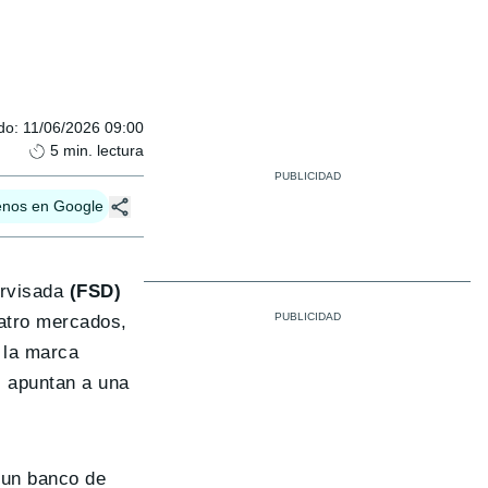
do
:
11/06/2026 09:00
5
min. lectura
enos en Google
ervisada
(FSD)
uatro mercados,
 la marca
s apuntan a una
 un banco de