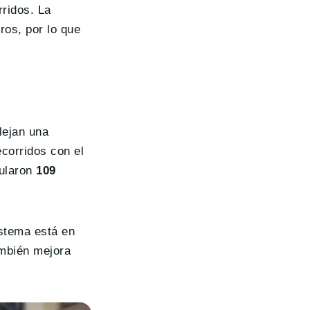
ridos. La
ros, por lo que
lejan una
corridos con el
mularon
109
stema está en
ambién mejora