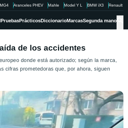
MG4
Aranceles PHEV
Mahle
Model Y L
BMW iX3
Renault 4
d
Pruebas
Prácticos
Diccionario
Marcas
Segunda mano
caída de los accidentes
 europeo donde está autorizado; según la marca,
as cifras prometedoras que, por ahora, siguen