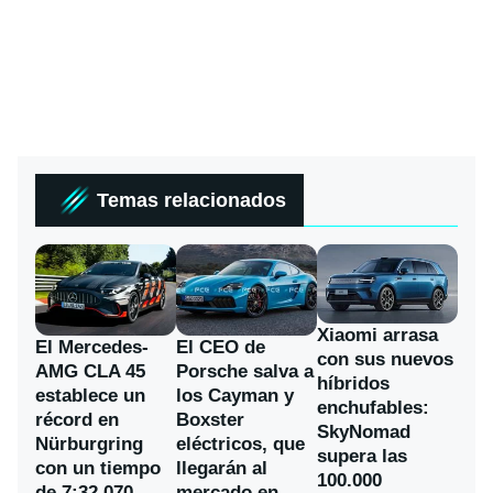
Temas relacionados
Xiaomi arrasa
El Mercedes-
El CEO de
con sus nuevos
AMG CLA 45
Porsche salva a
híbridos
establece un
los Cayman y
enchufables:
récord en
Boxster
SkyNomad
Nürburgring
eléctricos, que
supera las
con un tiempo
llegarán al
100.000
de 7:32,070
mercado en