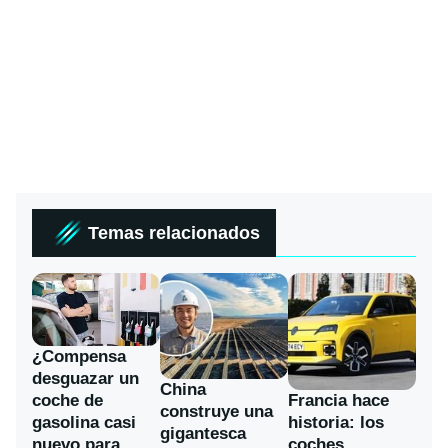
Temas relacionados
¿Compensa
desguazar un
China
coche de
Francia hace
construye una
gasolina casi
historia: los
gigantesca
nuevo para
coches