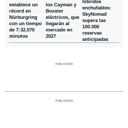
híbridos
establece un
los Cayman y
enchufables:
récord en
Boxster
SkyNomad
Nürburgring
eléctricos, que
supera las
con un tiempo
llegarán al
100.000
de 7:32,070
mercado en
reservas
minutos
2027
anticipadas