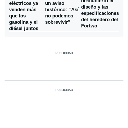
descubierto el
eléctricos ya
un aviso
diseño y las
venden más
histórico: “Así
especificaciones
que los
no podemos
del heredero del
gasolina y el
sobrevivir”
Fortwo
diésel juntos