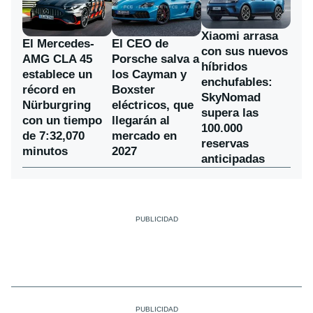
Xiaomi arrasa
El Mercedes-
El CEO de
con sus nuevos
AMG CLA 45
Porsche salva a
híbridos
establece un
los Cayman y
enchufables:
récord en
Boxster
SkyNomad
Nürburgring
eléctricos, que
supera las
con un tiempo
llegarán al
100.000
de 7:32,070
mercado en
reservas
minutos
2027
anticipadas