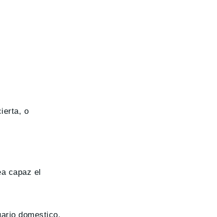
ierta, o
ea capaz el
uario domestico,