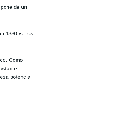
ispone de un
on 1380 vatios.
rico. Como
astante
 esa potencia