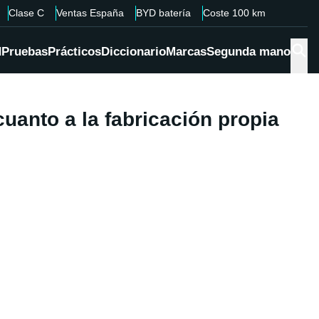
Clase C
Ventas España
BYD batería
Coste 100 km
d
Pruebas
Prácticos
Diccionario
Marcas
Segunda mano
anto a la fabricación propia