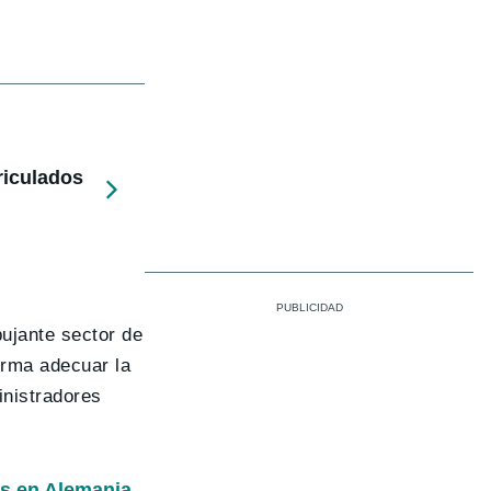
riculados
ujante sector de
orma adecuar la
inistradores
.
os en Alemania