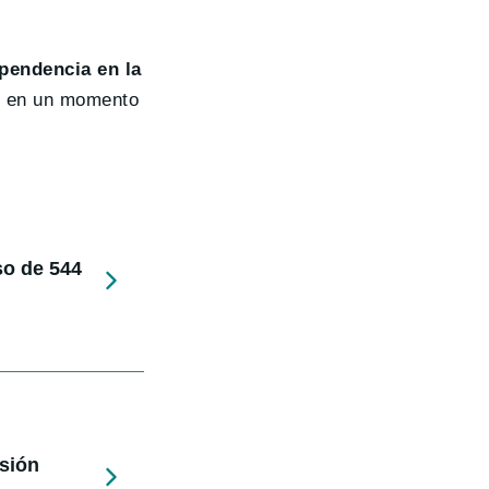
ependencia en la
to en un momento
so de 544
rsión