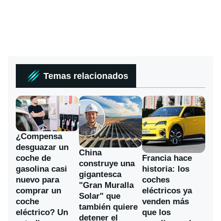
Temas relacionados
¿Compensa
desguazar un
China
coche de
Francia hace
construye una
gasolina casi
historia: los
gigantesca
nuevo para
coches
"Gran Muralla
comprar un
eléctricos ya
Solar" que
coche
venden más
también quiere
eléctrico? Un
que los
detener el