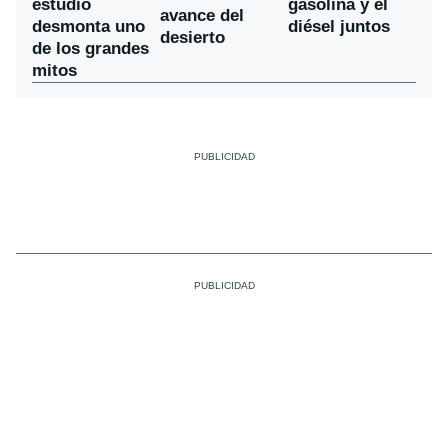
estudio
gasolina y el
avance del
desmonta uno
diésel juntos
desierto
de los grandes
mitos