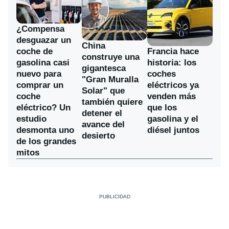
¿Compensa
desguazar un
China
coche de
Francia hace
construye una
gasolina casi
historia: los
gigantesca
nuevo para
coches
"Gran Muralla
comprar un
eléctricos ya
Solar" que
coche
venden más
también quiere
eléctrico? Un
que los
detener el
estudio
gasolina y el
avance del
desmonta uno
diésel juntos
desierto
de los grandes
mitos