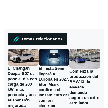
Temas relacionados
El Changan
El Tesla Semi
Comienza la
Deepal S07 se
llegará a
producción del
pone al día con
Europa en 2027,
BMW i3: la
carga de 200
Elon Musk
elevada
kW, más
confirma el
demanda
potencia y una
lanzamiento del
augura un éxito
suspensión
camión
arrollador
mejorada
eléctrico