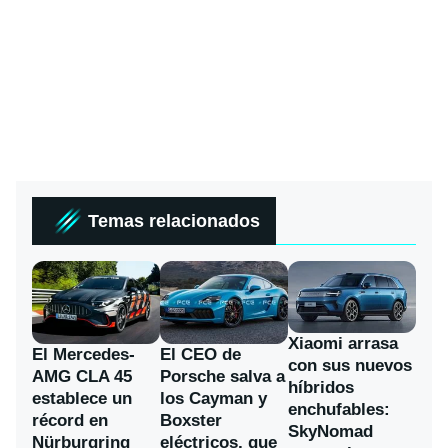
Temas relacionados
Xiaomi arrasa
El Mercedes-
El CEO de
con sus nuevos
AMG CLA 45
Porsche salva a
híbridos
establece un
los Cayman y
enchufables:
récord en
Boxster
SkyNomad
Nürburgring
eléctricos, que