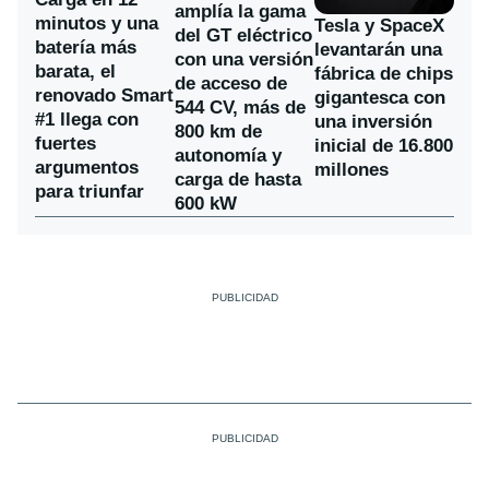
amplía la gama
minutos y una
Tesla y SpaceX
del GT eléctrico
batería más
levantarán una
con una versión
barata, el
fábrica de chips
de acceso de
renovado Smart
gigantesca con
544 CV, más de
#1 llega con
una inversión
800 km de
fuertes
inicial de 16.800
autonomía y
argumentos
millones
carga de hasta
para triunfar
600 kW