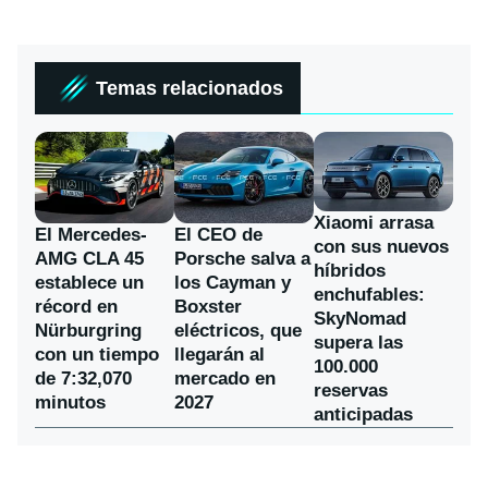
Temas relacionados
Xiaomi arrasa
El Mercedes-
El CEO de
con sus nuevos
AMG CLA 45
Porsche salva a
híbridos
establece un
los Cayman y
enchufables:
récord en
Boxster
SkyNomad
Nürburgring
eléctricos, que
supera las
con un tiempo
llegarán al
100.000
de 7:32,070
mercado en
reservas
minutos
2027
anticipadas