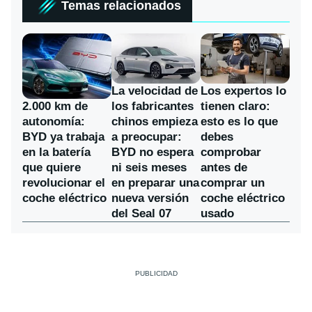
Temas relacionados
La velocidad de
Los expertos lo
los fabricantes
2.000 km de
tienen claro:
chinos empieza
autonomía:
esto es lo que
a preocupar:
BYD ya trabaja
debes
BYD no espera
en la batería
comprobar
ni seis meses
que quiere
antes de
en preparar una
revolucionar el
comprar un
nueva versión
coche eléctrico
coche eléctrico
del Seal 07
usado