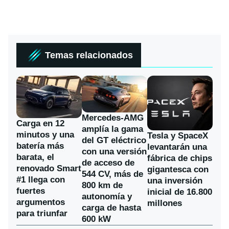
Temas relacionados
Mercedes-AMG
Carga en 12
amplía la gama
minutos y una
Tesla y SpaceX
del GT eléctrico
batería más
levantarán una
con una versión
barata, el
fábrica de chips
de acceso de
renovado Smart
gigantesca con
544 CV, más de
#1 llega con
una inversión
800 km de
fuertes
inicial de 16.800
autonomía y
argumentos
millones
carga de hasta
para triunfar
600 kW