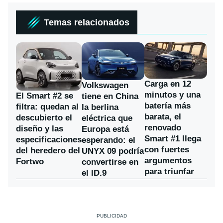
Temas relacionados
Carga en 12
Volkswagen
minutos y una
El Smart #2 se
tiene en China
batería más
filtra: quedan al
la berlina
barata, el
descubierto el
eléctrica que
renovado
diseño y las
Europa está
Smart #1 llega
especificaciones
esperando: el
con fuertes
del heredero del
UNYX 09 podría
argumentos
Fortwo
convertirse en
para triunfar
el ID.9