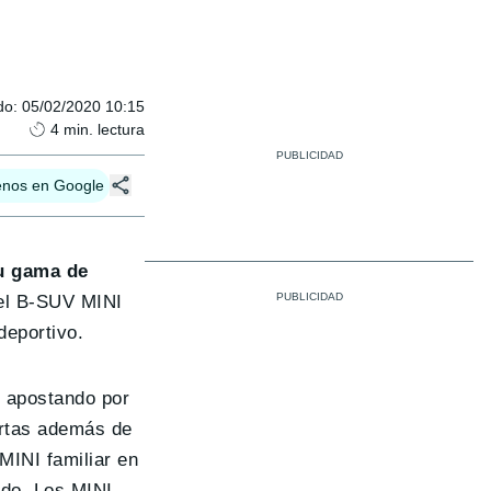
do
:
05/02/2020 10:15
4
min. lectura
enos en Google
su gama de
 el B-SUV MINI
eportivo.
y apostando por
ertas además de
MINI familiar en
ado. Los MINI