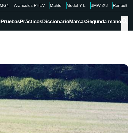
MG4
Aranceles PHEV
Mahle
Model Y L
BMW iX3
Renault 4
d
Pruebas
Prácticos
Diccionario
Marcas
Segunda mano