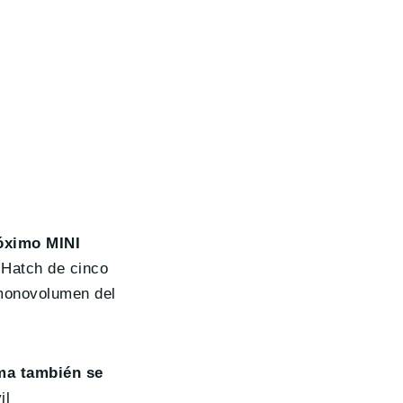
róximo MINI
 Hatch de cinco
 monovolumen del
ma también se
il