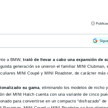
Publica
Sígu
iente a BMW,
trató de llevar a cabo una expansión de 
egunda generación se unieron el familiar MINI Clubman,
uliares MINI Coupé y MINI Roadster, de carácter más d
cionalizado su gama
, eliminando los modelos de nicho 
ión del MINI Hatch cuenta con una variante de cinco pu
ionado para convertirse en un compacto “disfrazado” de 
INI Paceman, MINI Coupé y MINI Roadster se han elimin