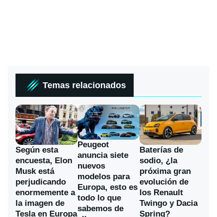
Temas relacionados
Peugeot
Según esta
Baterías de
anuncia siete
encuesta, Elon
sodio, ¿la
nuevos
Musk está
próxima gran
modelos para
perjudicando
evolución de
Europa, esto es
enormemente a
los Renault
todo lo que
la imagen de
Twingo y Dacia
sabemos de
Tesla en Europa
Spring?