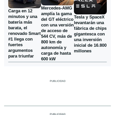
Mercedes-AMG
Carga en 12
amplía la gama
minutos y una
Tesla y SpaceX
del GT eléctrico
batería más
levantarán una
con una versión
barata, el
fábrica de chips
de acceso de
renovado Smart
gigantesca con
544 CV, más de
#1 llega con
una inversión
800 km de
fuertes
inicial de 16.800
autonomía y
argumentos
millones
carga de hasta
para triunfar
600 kW