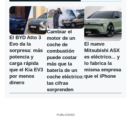
Cambiar el
El BYD Atto 3
motor de un
Evo da la
El nuevo
coche de
sorpresa: más
Mitsubishi ASX
combustión
potencia y
es eléctrico... y
puede costar
carga rápida
lo fabrica la
más que la
que el Kia EV3
misma empresa
batería de un
por menos
que el iPhone
coche eléctrico:
dinero
las cifras
sorprenden