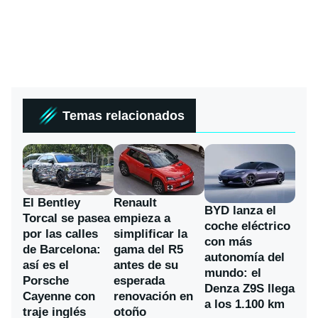
Temas relacionados
El Bentley
Renault
BYD lanza el
Torcal se pasea
empieza a
coche eléctrico
por las calles
simplificar la
con más
de Barcelona:
gama del R5
autonomía del
así es el
antes de su
mundo: el
Porsche
esperada
Denza Z9S llega
Cayenne con
renovación en
a los 1.100 km
traje inglés
otoño