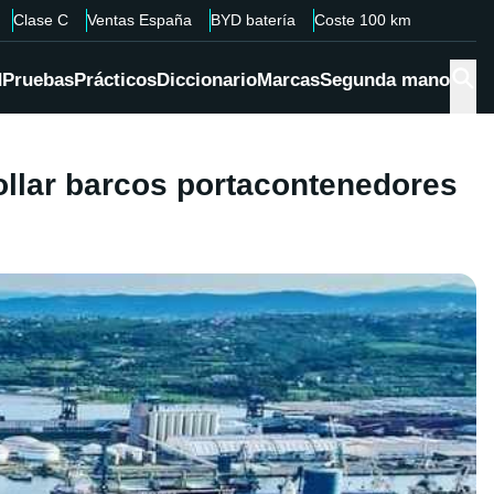
Clase C
Ventas España
BYD batería
Coste 100 km
d
Pruebas
Prácticos
Diccionario
Marcas
Segunda mano
ollar barcos portacontenedores