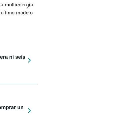
ura multienergía
 último modelo
ra ni seis
comprar un