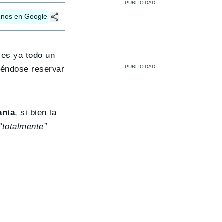
enos en Google
 es ya todo un
diéndose reservar
ania
, si bien la
“totalmente”