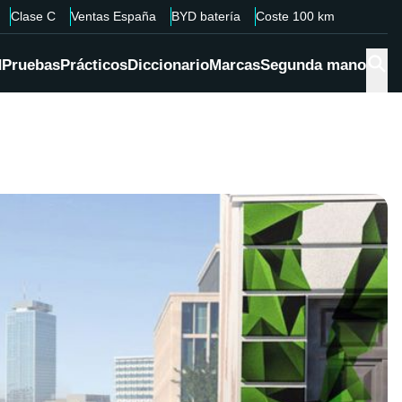
Clase C
Ventas España
BYD batería
Coste 100 km
d
Pruebas
Prácticos
Diccionario
Marcas
Segunda mano