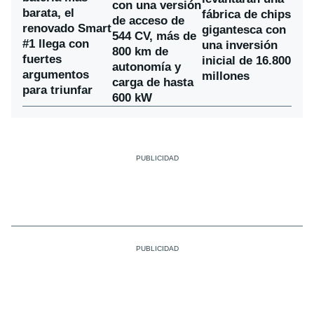
con una versión
barata, el
fábrica de chips
de acceso de
renovado Smart
gigantesca con
544 CV, más de
#1 llega con
una inversión
800 km de
fuertes
inicial de 16.800
autonomía y
argumentos
millones
carga de hasta
para triunfar
600 kW