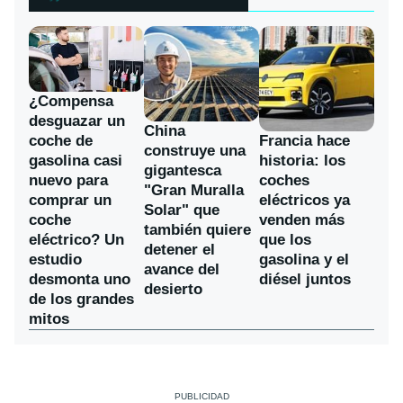
¿Compensa
desguazar un
China
coche de
Francia hace
construye una
gasolina casi
historia: los
gigantesca
nuevo para
coches
"Gran Muralla
comprar un
eléctricos ya
Solar" que
coche
venden más
también quiere
eléctrico? Un
que los
detener el
estudio
gasolina y el
avance del
desmonta uno
diésel juntos
desierto
de los grandes
mitos