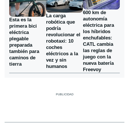
600 km de
La carga
autonomía
Esta es la
robótica que
eléctrica para
primera bici
podría
los híbridos
eléctrica
revolucionar el
enchufables:
plegable
robotaxi: 10
CATL cambia
preparada
coches
las reglas de
también para
eléctricos a la
juego con la
caminos de
vez y sin
nueva batería
tierra
humanos
Freevoy