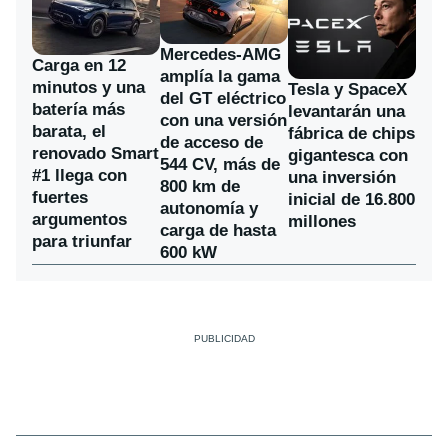
Mercedes-AMG
Carga en 12
amplía la gama
minutos y una
Tesla y SpaceX
del GT eléctrico
batería más
levantarán una
con una versión
barata, el
fábrica de chips
de acceso de
renovado Smart
gigantesca con
544 CV, más de
#1 llega con
una inversión
800 km de
fuertes
inicial de 16.800
autonomía y
argumentos
millones
carga de hasta
para triunfar
600 kW