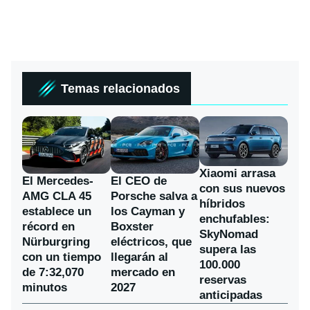
Temas relacionados
Xiaomi arrasa
El Mercedes-
El CEO de
con sus nuevos
AMG CLA 45
Porsche salva a
híbridos
establece un
los Cayman y
enchufables:
récord en
Boxster
SkyNomad
Nürburgring
eléctricos, que
supera las
con un tiempo
llegarán al
100.000
de 7:32,070
mercado en
reservas
minutos
2027
anticipadas